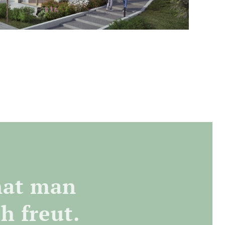
hat man
h freut.