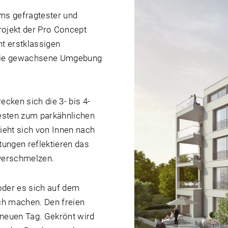
ms gefragtester und
rojekt der Pro Concept
ht erstklassigen
die gewachsene Umgebung
cken sich die 3- bis 4-
sten zum parkähnlichen
ieht sich von Innen nach
ungen reflektieren das
verschmelzen.
der es sich auf dem
ch machen. Den freien
 neuen Tag. Gekrönt wird